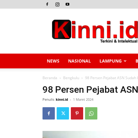
Kinni.id
NEWS
NASIONAL
LAMPUNG
Beranda
Bengkulu
98 Persen Pejabat ASN Sudah
98 Persen Pejabat AS
Penulis
kinni.id
-
1 Maret 2024