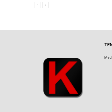
TE
Medi