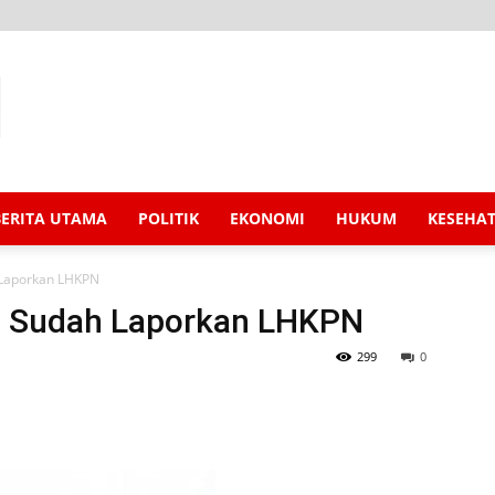
BERITA UTAMA
POLITIK
EKONOMI
HUKUM
KESEHA
 Laporkan LHKPN
N Sudah Laporkan LHKPN
299
0