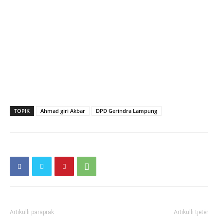
TOPIK
Ahmad giri Akbar
DPD Gerindra Lampung
Artikulli paraprak
Artikulli tjetër