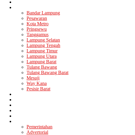
Nasional
Lampung
Bandar Lampung
Pesawaran
Kota Metro
Pringsewu
Tanggamus
Lampung Selatan
Lampung Tengah
Lampung Timur
Lampung Utara
Lampung Barat
Tulang Bawang
Tulang Bawang Barat
Mesuji
Way Kana
Pesisir Barat
Berita Utama
Politik
Ekonomi
Hukum
Kesehatan
Lainya
Pemerintahan
Advertorial