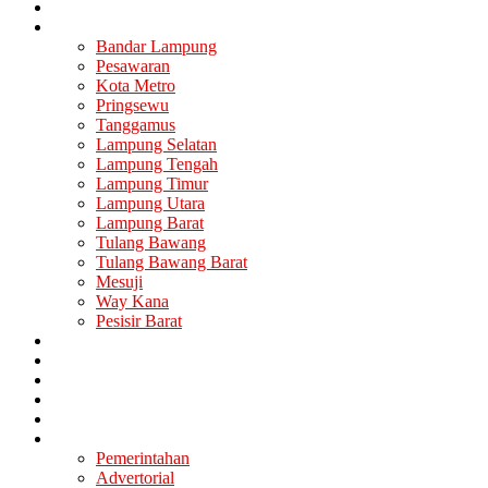
Nasional
Lampung
Bandar Lampung
Pesawaran
Kota Metro
Pringsewu
Tanggamus
Lampung Selatan
Lampung Tengah
Lampung Timur
Lampung Utara
Lampung Barat
Tulang Bawang
Tulang Bawang Barat
Mesuji
Way Kana
Pesisir Barat
Berita Utama
Politik
Ekonomi
Hukum
Kesehatan
Lainya
Pemerintahan
Advertorial