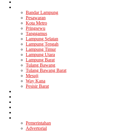
Nasional
Lampung
Bandar Lampung
Pesawaran
Kota Metro
Pringsewu
Tanggamus
Lampung Selatan
Lampung Tengah
Lampung Timur
Lampung Utara
Lampung Barat
Tulang Bawang
Tulang Bawang Barat
Mesuji
Way Kana
Pesisir Barat
Berita Utama
Politik
Ekonomi
Hukum
Kesehatan
Lainya
Pemerintahan
Advertorial