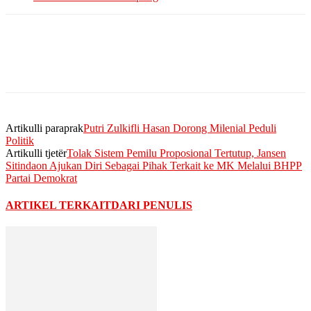
Artikulli paraprak
Putri Zulkifli Hasan Dorong Milenial Peduli
Politik
Artikulli tjetër
Tolak Sistem Pemilu Proposional Tertutup, Jansen
Sitindaon Ajukan Diri Sebagai Pihak Terkait ke MK Melalui BHPP
Partai Demokrat
ARTIKEL TERKAIT
DARI PENULIS