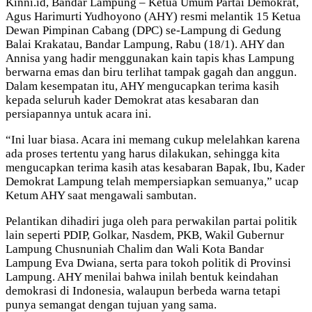
Kinni.id, Bandar Lampung – Ketua Umum Partai Demokrat,
Agus Harimurti Yudhoyono (AHY) resmi melantik 15 Ketua
Dewan Pimpinan Cabang (DPC) se-Lampung di Gedung
Balai Krakatau, Bandar Lampung, Rabu (18/1). AHY dan
Annisa yang hadir menggunakan kain tapis khas Lampung
berwarna emas dan biru terlihat tampak gagah dan anggun.
Dalam kesempatan itu, AHY mengucapkan terima kasih
kepada seluruh kader Demokrat atas kesabaran dan
persiapannya untuk acara ini.
“Ini luar biasa. Acara ini memang cukup melelahkan karena
ada proses tertentu yang harus dilakukan, sehingga kita
mengucapkan terima kasih atas kesabaran Bapak, Ibu, Kader
Demokrat Lampung telah mempersiapkan semuanya,” ucap
Ketum AHY saat mengawali sambutan.
Pelantikan dihadiri juga oleh para perwakilan partai politik
lain seperti PDIP, Golkar, Nasdem, PKB, Wakil Gubernur
Lampung Chusnuniah Chalim dan Wali Kota Bandar
Lampung Eva Dwiana, serta para tokoh politik di Provinsi
Lampung. AHY menilai bahwa inilah bentuk keindahan
demokrasi di Indonesia, walaupun berbeda warna tetapi
punya semangat dengan tujuan yang sama.