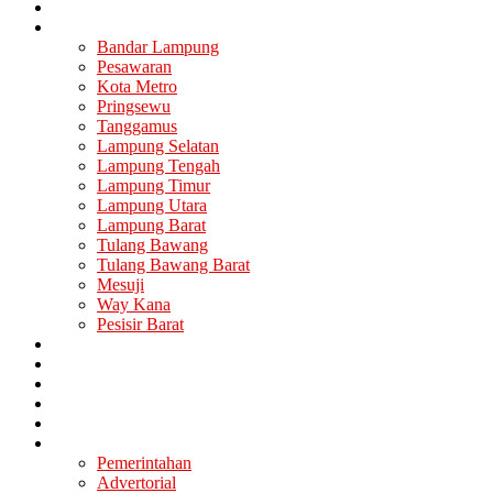
Nasional
Lampung
Bandar Lampung
Pesawaran
Kota Metro
Pringsewu
Tanggamus
Lampung Selatan
Lampung Tengah
Lampung Timur
Lampung Utara
Lampung Barat
Tulang Bawang
Tulang Bawang Barat
Mesuji
Way Kana
Pesisir Barat
Berita Utama
Politik
Ekonomi
Hukum
Kesehatan
Lainya
Pemerintahan
Advertorial