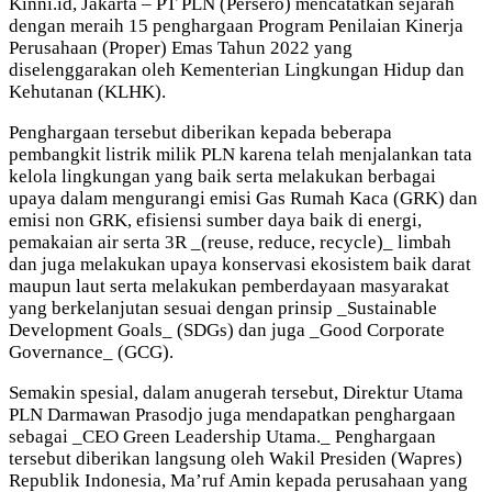
Kinni.id, Jakarta – PT PLN (Persero) mencatatkan sejarah
dengan meraih 15 penghargaan Program Penilaian Kinerja
Perusahaan (Proper) Emas Tahun 2022 yang
diselenggarakan oleh Kementerian Lingkungan Hidup dan
Kehutanan (KLHK).
Penghargaan tersebut diberikan kepada beberapa
pembangkit listrik milik PLN karena telah menjalankan tata
kelola lingkungan yang baik serta melakukan berbagai
upaya dalam mengurangi emisi Gas Rumah Kaca (GRK) dan
emisi non GRK, efisiensi sumber daya baik di energi,
pemakaian air serta 3R _(reuse, reduce, recycle)_ limbah
dan juga melakukan upaya konservasi ekosistem baik darat
maupun laut serta melakukan pemberdayaan masyarakat
yang berkelanjutan sesuai dengan prinsip _Sustainable
Development Goals_ (SDGs) dan juga _Good Corporate
Governance_ (GCG).
Semakin spesial, dalam anugerah tersebut, Direktur Utama
PLN Darmawan Prasodjo juga mendapatkan penghargaan
sebagai _CEO Green Leadership Utama._ Penghargaan
tersebut diberikan langsung oleh Wakil Presiden (Wapres)
Republik Indonesia, Ma’ruf Amin kepada perusahaan yang