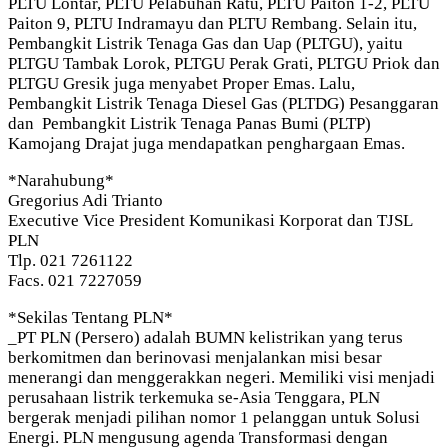
PLTU Lontar, PLTU Pelabuhan Ratu, PLTU Paiton 1-2, PLTU
Paiton 9, PLTU Indramayu dan PLTU Rembang. Selain itu,
Pembangkit Listrik Tenaga Gas dan Uap (PLTGU), yaitu
PLTGU Tambak Lorok, PLTGU Perak Grati, PLTGU Priok dan
PLTGU Gresik juga menyabet Proper Emas. Lalu,
Pembangkit Listrik Tenaga Diesel Gas (PLTDG) Pesanggaran
dan Pembangkit Listrik Tenaga Panas Bumi (PLTP)
Kamojang Drajat juga mendapatkan penghargaan Emas.
*Narahubung*
Gregorius Adi Trianto
Executive Vice President Komunikasi Korporat dan TJSL
PLN
Tlp. 021 7261122
Facs. 021 7227059
*Sekilas Tentang PLN*
_PT PLN (Persero) adalah BUMN kelistrikan yang terus
berkomitmen dan berinovasi menjalankan misi besar
menerangi dan menggerakkan negeri. Memiliki visi menjadi
perusahaan listrik terkemuka se-Asia Tenggara, PLN
bergerak menjadi pilihan nomor 1 pelanggan untuk Solusi
Energi. PLN mengusung agenda Transformasi dengan