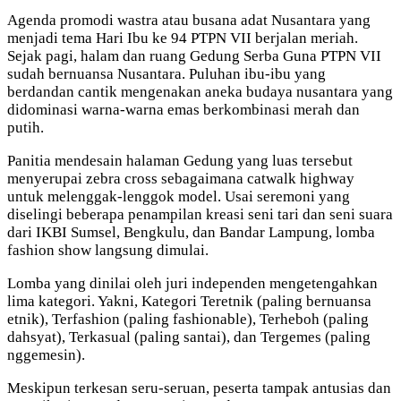
Agenda promodi wastra atau busana adat Nusantara yang
menjadi tema Hari Ibu ke 94 PTPN VII berjalan meriah.
Sejak pagi, halam dan ruang Gedung Serba Guna PTPN VII
sudah bernuansa Nusantara. Puluhan ibu-ibu yang
berdandan cantik mengenakan aneka budaya nusantara yang
didominasi warna-warna emas berkombinasi merah dan
putih.
Panitia mendesain halaman Gedung yang luas tersebut
menyerupai zebra cross sebagaimana catwalk highway
untuk melenggak-lenggok model. Usai seremoni yang
diselingi beberapa penampilan kreasi seni tari dan seni suara
dari IKBI Sumsel, Bengkulu, dan Bandar Lampung, lomba
fashion show langsung dimulai.
Lomba yang dinilai oleh juri independen mengetengahkan
lima kategori. Yakni, Kategori Teretnik (paling bernuansa
etnik), Terfashion (paling fashionable), Terheboh (paling
dahsyat), Terkasual (paling santai), dan Tergemes (paling
nggemesin).
Meskipun terkesan seru-seruan, peserta tampak antusias dan