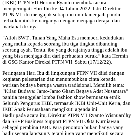
(IKBI) PTPN VII Hermin Ryanto membuka acara
memperingati Hari Ibu ke 94 Tahun 2022. Istri Direktur
PTPN VII itu mengajak setiap ibu untuk menjadi pandu
terbaik untuk keluarganya dengan menjaga derajat dan
martabat dirinya.
“Alloh SWT., Tuhan Yang Maha Esa memberi kedudukan
yang mulia kepada seorang ibu tiga tingkat dibanding
seorang ayah. Tentu, ibu yang derajatnya tinggi adalah ibu
yang bisa menjaga diri dari perbuatan buruk,” kata Hermin
di GSG Kantor Direksi PTPN VII, Sabtu (17/12/22).
Peringatan Hari Ibu di lingkungan PTPN VII diisi dengan
kegiatan pelestarian dan menumbuhkan cinta kepada
warisan budaya berupa wastra tradisional. Memilih tema:
“Kilau Budaya: Jamo-Jamo Gham Begaya Adat Nusantara”
panitia menggelar lomba fashion show bernuansa etnik.
Seluruh Pengurus IKBI, termasuk IKBI Unit-Unit Kerja, dan
IKBI Anak Perusahaan mengikuti agenda ini.
Hadir pada acara itu, Direktur PTPN VII Ryanto Wisnuardhy
dan SEVP Business Support PTPN VII Okta Kurniawan
sebagai pembina IKBI. Para penonton bukan hanya yang
hadir secara langsung, tetapi juga yang mengikuti secara