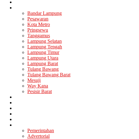
Nasional
Lampung
Bandar Lampung
Pesawaran
Kota Metro
Pringsewu
Tanggamus
Lampung Selatan
Lampung Tengah
Lampung Timur
Lampung Utara
Lampung Barat
Tulang Bawang
Tulang Bawang Barat
Mesuji
Way Kana
Pesisir Barat
Berita Utama
Politik
Ekonomi
Hukum
Kesehatan
Lainya
Pemerintahan
Advertorial