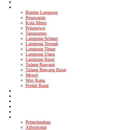
Nasional
Lampung
Bandar Lampung
Pesawaran
Kota Metro
Pringsewu
Tanggamus
Lampung Selatan
Lampung Tengah
Lampung Timur
Lampung Utara
Lampung Barat
Tulang Bawang
Tulang Bawang Barat
Mesuji
Way Kana
Pesisir Barat
Berita Utama
Politik
Ekonomi
Hukum
Kesehatan
Lainya
Pemerintahan
Advertorial