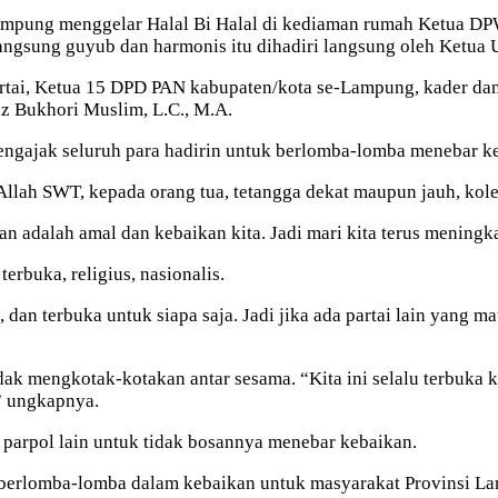
Lampung menggelar Halal Bi Halal di kediaman rumah Ketua DP
angsung guyub dan harmonis itu dihadiri langsung oleh Ketua
ai, Ketua 15 DPD PAN kabupaten/kota se-Lampung, kader dan s
dz Bukhori Muslim, L.C., M.A.
gajak seluruh para hadirin untuk berlomba-lomba menebar k
Allah SWT, kepada orang tua, tetangga dekat maupun jauh, kol
 adalah amal dan kebaikan kita. Jadi mari kita terus meningk
erbuka, religius, nasionalis.
 dan terbuka untuk siapa saja. Jadi jika ada partai lain yang m
k mengkotak-kotakan antar sesama. “Kita ini selalu terbuka k
” ungkapnya.
 parpol lain untuk tidak bosannya menebar kebaikan.
uk berlomba-lomba dalam kebaikan untuk masyarakat Provinsi 