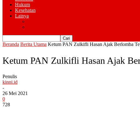
Hukum
Kesehatan
Lainya
Pemerintahan
Advertorial
Beranda
Berita Utama
Ketum PAN Zulkifli Hasan Ajak Berlomba Teba
Ketum PAN Zulkifli Hasan Ajak Be
Penulis
kinni.id
-
26 Mei 2021
0
728