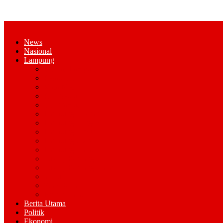
News
Nasional
Lampung
Bandar Lampung
Pesawaran
Kota Metro
Pringsewu
Tanggamus
Lampung Selatan
Lampung Tengah
Lampung Timur
Lampung Utara
Lampung Barat
Tulang Bawang
Tulang Bawang Barat
Mesuji
Way Kana
Pesisir Barat
Berita Utama
Politik
Ekonomi