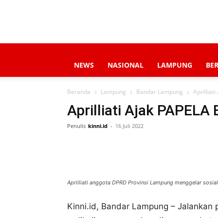
NEWS
NASIONAL
LAMPUNG
BE
Beranda
Lampung
Bandar Lampung
Aprillia
Aprilliati Ajak PAPELA
Penulis
kinni.id
-
16 Juli 2022
Aprilliati anggota DPRD Provinsi Lampung menggelar sosia
Kinni.id, Bandar Lampung – Jalanka