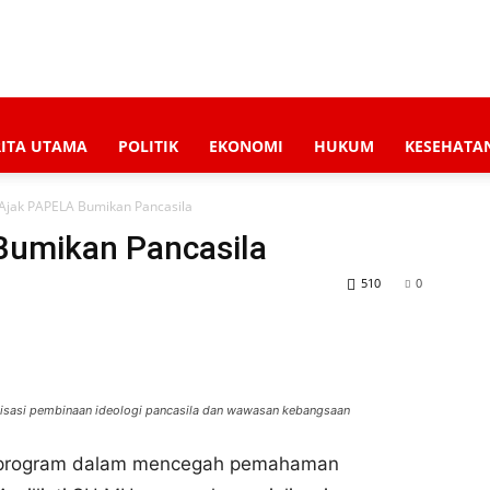
RITA UTAMA
POLITIK
EKONOMI
HUKUM
KESEHATA
ti Ajak PAPELA Bumikan Pancasila
 Bumikan Pancasila
510
0
lisasi pembinaan ideologi pancasila dan wawasan kebangsaan
n program dalam mencegah pemahaman