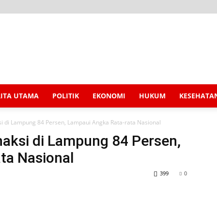
RITA UTAMA
POLITIK
EKONOMI
HUKUM
KESEHATA
i di Lampung 84 Persen, Lampaui Angka Rata-rata Nasional
aksi di Lampung 84 Persen,
ta Nasional
399
0