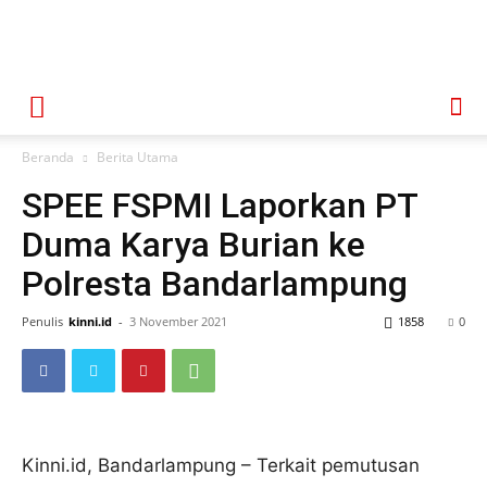
Beranda
Berita Utama
SPEE FSPMI Laporkan PT
Duma Karya Burian ke
Polresta Bandarlampung
Penulis
kinni.id
-
3 November 2021
1858
0
Kinni.id, Bandarlampung – Terkait pemutusan