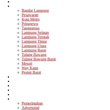
Nasional
Lampung
Bandar Lampung
Pesawaran
Kota Metro
Pringsewu
Tanggamus
Lampung Selatan
Lampung Tengah
Lampung Timur
Lampung Utara
Lampung Barat
Tulang Bawang
Tulang Bawang Barat
Mesuji
Way Kana
Pesisir Barat
Berita Utama
Politik
Ekonomi
Hukum
Kesehatan
Lainya
Pemerintahan
Advertorial