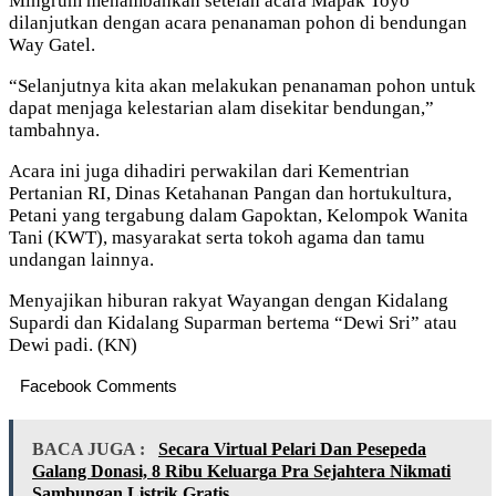
Mingrum menambahkan setelah acara Mapak Toyo
dilanjutkan dengan acara penanaman pohon di bendungan
Way Gatel.
“Selanjutnya kita akan melakukan penanaman pohon untuk
dapat menjaga kelestarian alam disekitar bendungan,”
tambahnya.
Acara ini juga dihadiri perwakilan dari Kementrian
Pertanian RI, Dinas Ketahanan Pangan dan hortukultura,
Petani yang tergabung dalam Gapoktan, Kelompok Wanita
Tani (KWT), masyarakat serta tokoh agama dan tamu
undangan lainnya.
Menyajikan hiburan rakyat Wayangan dengan Kidalang
Supardi dan Kidalang Suparman bertema “Dewi Sri” atau
Dewi padi. (KN)
Facebook Comments
BACA JUGA :
Secara Virtual Pelari Dan Pesepeda
Galang Donasi, 8 Ribu Keluarga Pra Sejahtera Nikmati
Sambungan Listrik Gratis