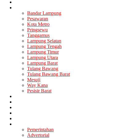
Nasional
Lampung
Bandar Lampung
Pesawaran
Kota Metro
Pringsewu
Tanggamus
Lampung Selatan
Lampung Tengah
Lampung Timur
Lampung Utara
Lampung Barat
Tulang Bawang
Tulang Bawang Barat
Mesuji
Way Kana
Pesisir Barat
Berita Utama
Politik
Ekonomi
Hukum
Kesehatan
Lainya
Pemerintahan
Advertorial