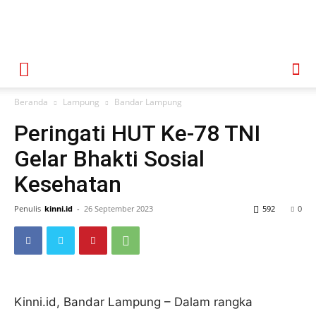
Beranda
Lampung
Bandar Lampung
Peringati HUT Ke-78 TNI
Gelar Bhakti Sosial
Kesehatan
Penulis
kinni.id
-
26 September 2023
592
0
Kinni.id, Bandar Lampung – Dalam rangka