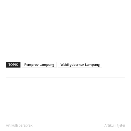
TOPIK
Pemprov Lampung
Wakil gubernur Lampung
Artikulli paraprak
Artikulli tjetër