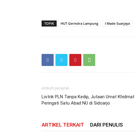
TOPIK
HUT Gerindra Lampung
I Made Suarjaya
Artikulli paraprak
Listrik PLN Tanpa Kedip, Jutaan Umat Khidmat
Peringati Satu Abad NU di Sidoarjo
ARTIKEL TERKAIT
DARI PENULIS