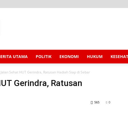
BERITA UTAMA
POLITIK
EKONOMI
HUKUM
KESEHA
Jalan Sehat HUT Gerindra, Ratusan Hadiah Siap di Sebar
UT Gerindra, Ratusan
565
0