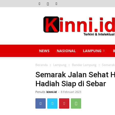
Kinni.id
NEWS
NASIONAL
LAMPUNG
Beranda
Lampung
Bandar Lampung
Semarak 
Semarak Jalan Sehat H
Hadiah Siap di Sebar
Penulis
kinni.id
-
8 Februari 2023