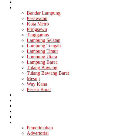
Nasional
Lampung
Bandar Lampung
Pesawaran
Kota Metro
Pringsewu
Tanggamus
Lampung Selatan
Lampung Tengah
Lampung Timur
Lampung Utara
Lampung Barat
Tulang Bawang
Tulang Bawang Barat
Mesuji
Way Kana
Pesisir Barat
Berita Utama
Politik
Ekonomi
Hukum
Kesehatan
Lainya
Pemerintahan
Advertorial