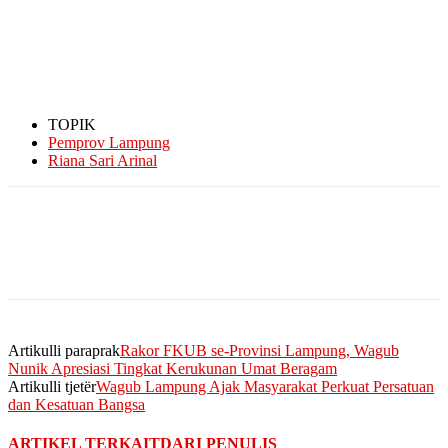
TOPIK
Pemprov Lampung
Riana Sari Arinal
Artikulli paraprak
Rakor FKUB se-Provinsi Lampung, Wagub
Nunik Apresiasi Tingkat Kerukunan Umat Beragam
Artikulli tjetër
Wagub Lampung Ajak Masyarakat Perkuat Persatuan
dan Kesatuan Bangsa
ARTIKEL TERKAIT
DARI PENULIS