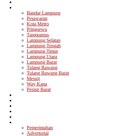
Nasional
Lampung
Bandar Lampung
Pesawaran
Kota Metro
Pringsewu
Tanggamus
Lampung Selatan
Lampung Tengah
Lampung Timur
Lampung Utara
Lampung Barat
Tulang Bawang
Tulang Bawang Barat
Mesuji
Way Kana
Pesisir Barat
Berita Utama
Politik
Ekonomi
Hukum
Kesehatan
Lainya
Pemerintahan
Advertorial