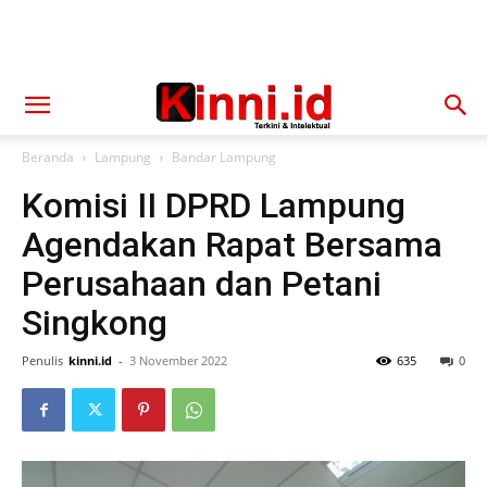
Beranda
Lampung
Bandar Lampung
Komisi II DPRD Lampung
Agendakan Rapat Bersama
Perusahaan dan Petani
Singkong
Penulis
kinni.id
-
3 November 2022
635
0