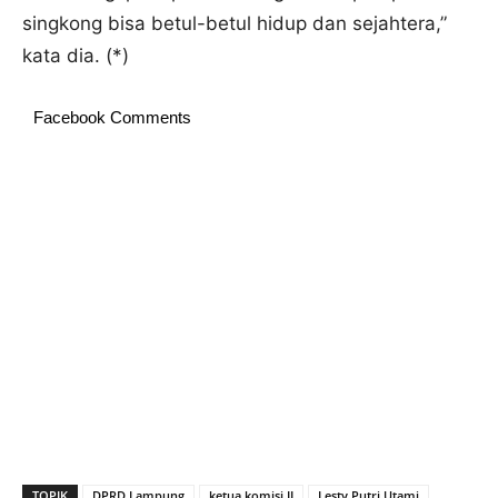
singkong bisa betul-betul hidup dan sejahtera,”
kata dia. (*)
Facebook Comments
TOPIK
DPRD Lampung
ketua komisi II
Lesty Putri Utami