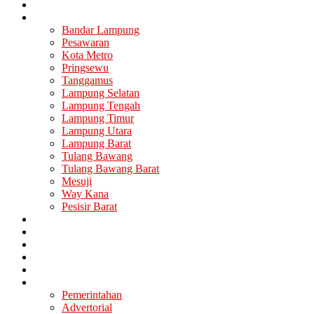
Nasional
Lampung
Bandar Lampung
Pesawaran
Kota Metro
Pringsewu
Tanggamus
Lampung Selatan
Lampung Tengah
Lampung Timur
Lampung Utara
Lampung Barat
Tulang Bawang
Tulang Bawang Barat
Mesuji
Way Kana
Pesisir Barat
Berita Utama
Politik
Ekonomi
Hukum
Kesehatan
Lainya
Pemerintahan
Advertorial