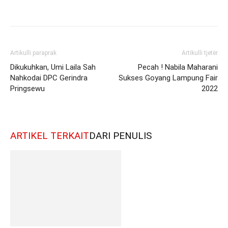
Artikulli paraprak
Artikulli tjetër
Dikukuhkan, Umi Laila Sah
Pecah ! Nabila Maharani
Nahkodai DPC Gerindra
Sukses Goyang Lampung Fair
Pringsewu
2022
ARTIKEL TERKAIT
DARI PENULIS