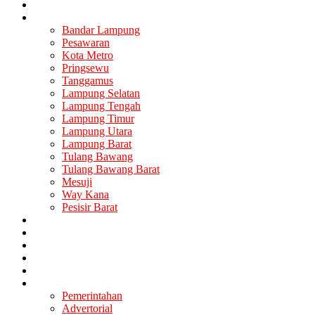
Nasional
Lampung
Bandar Lampung
Pesawaran
Kota Metro
Pringsewu
Tanggamus
Lampung Selatan
Lampung Tengah
Lampung Timur
Lampung Utara
Lampung Barat
Tulang Bawang
Tulang Bawang Barat
Mesuji
Way Kana
Pesisir Barat
Berita Utama
Politik
Ekonomi
Hukum
Kesehatan
Lainya
Pemerintahan
Advertorial