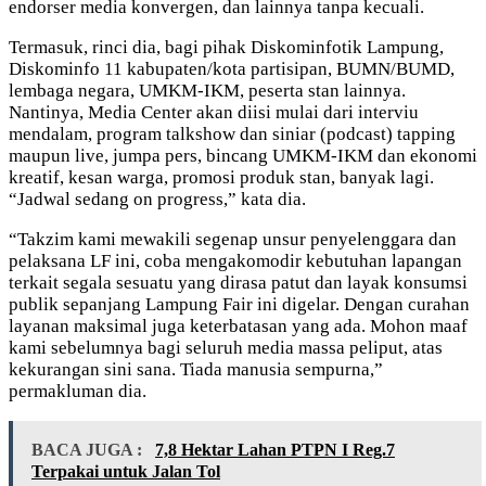
endorser media konvergen, dan lainnya tanpa kecuali.
Termasuk, rinci dia, bagi pihak Diskominfotik Lampung,
Diskominfo 11 kabupaten/kota partisipan, BUMN/BUMD,
lembaga negara, UMKM-IKM, peserta stan lainnya.
Nantinya, Media Center akan diisi mulai dari interviu
mendalam, program talkshow dan siniar (podcast) tapping
maupun live, jumpa pers, bincang UMKM-IKM dan ekonomi
kreatif, kesan warga, promosi produk stan, banyak lagi.
“Jadwal sedang on progress,” kata dia.
“Takzim kami mewakili segenap unsur penyelenggara dan
pelaksana LF ini, coba mengakomodir kebutuhan lapangan
terkait segala sesuatu yang dirasa patut dan layak konsumsi
publik sepanjang Lampung Fair ini digelar. Dengan curahan
layanan maksimal juga keterbatasan yang ada. Mohon maaf
kami sebelumnya bagi seluruh media massa peliput, atas
kekurangan sini sana. Tiada manusia sempurna,”
permakluman dia.
BACA JUGA :
7,8 Hektar Lahan PTPN I Reg.7
Terpakai untuk Jalan Tol