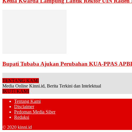
Ketua Kwarda Lampung Lantik Rektor UIN Raden 
Bupati Tubaba Ajukan Perubahan KUA-PPAS APB
TENTANG KAMI
Media Online Kinni.id, Berita Terkini dan Intelektual
IKUTI KAMI
Tentang Kami
Disclaimer
Pedoman Media Siber
Redaksi
© 2020 kinni.id