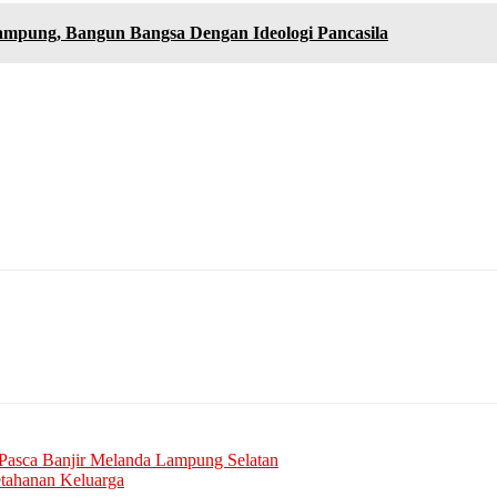
pung, Bangun Bangsa Dengan Ideologi Pancasila
Pasca Banjir Melanda Lampung Selatan
etahanan Keluarga