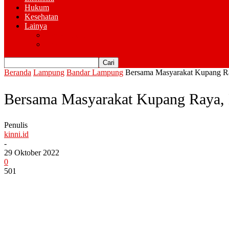
Hukum
Kesehatan
Lainya
Pemerintahan
Advertorial
Beranda
Lampung
Bandar Lampung
Bersama Masyarakat Kupang Ra
Bersama Masyarakat Kupang Raya, K
Penulis
kinni.id
-
29 Oktober 2022
0
501