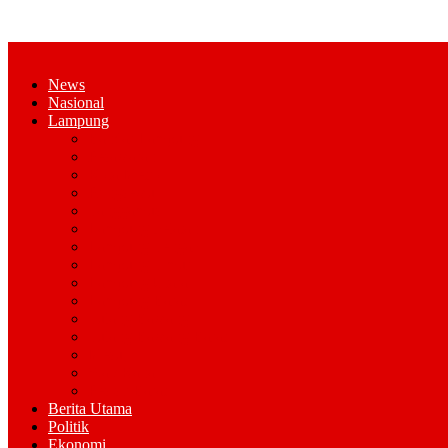
News
Nasional
Lampung
Bandar Lampung
Pesawaran
Kota Metro
Pringsewu
Tanggamus
Lampung Selatan
Lampung Tengah
Lampung Timur
Lampung Utara
Lampung Barat
Tulang Bawang
Tulang Bawang Barat
Mesuji
Way Kana
Pesisir Barat
Berita Utama
Politik
Ekonomi