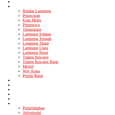
Nasional
Lampung
Bandar Lampung
Pesawaran
Kota Metro
Pringsewu
Tanggamus
Lampung Selatan
Lampung Tengah
Lampung Timur
Lampung Utara
Lampung Barat
Tulang Bawang
Tulang Bawang Barat
Mesuji
Way Kana
Pesisir Barat
Berita Utama
Politik
Ekonomi
Hukum
Kesehatan
Lainya
Pemerintahan
Advertorial