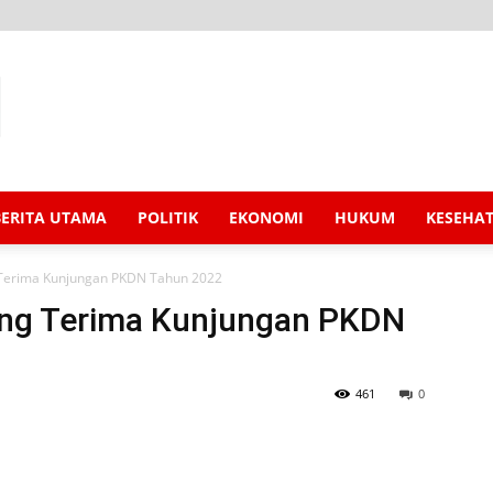
BERITA UTAMA
POLITIK
EKONOMI
HUKUM
KESEHA
Terima Kunjungan PKDN Tahun 2022
ng Terima Kunjungan PKDN
461
0