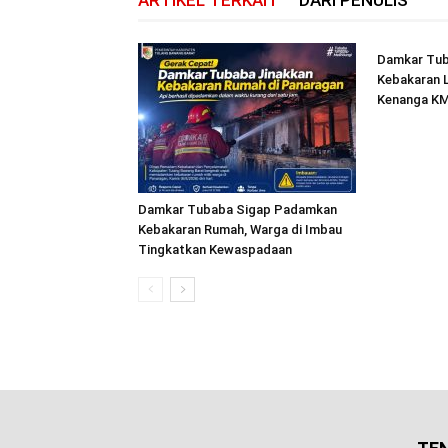
ARTIKEL TERKAIT
DARI PENULIS
Damkar Tu
Kebakaran L
Kenanga KM
Damkar Tubaba Sigap Padamkan
Kebakaran Rumah, Warga di Imbau
Tingkatkan Kewaspadaan