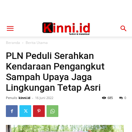
Beranda
Berita Utama
PLN Peduli Serahkan
Kendaraan Pengangkut
Sampah Upaya Jaga
Lingkungan Tetap Asri
Penulis
kinni.id
-
16 Juni 2022
685
0