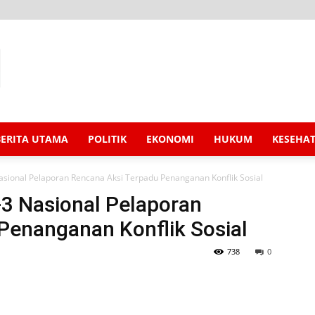
BERITA UTAMA
POLITIK
EKONOMI
HUKUM
KESEHA
sional Pelaporan Rencana Aksi Terpadu Penanganan Konflik Sosial
3 Nasional Pelaporan
Penanganan Konflik Sosial
738
0