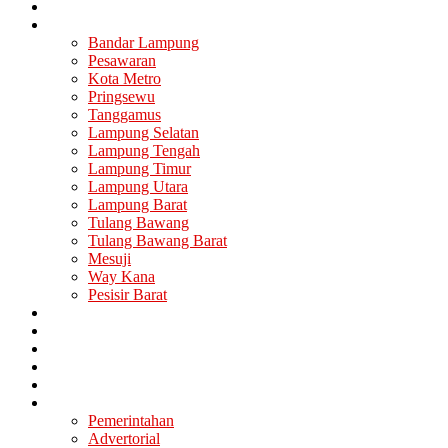
Nasional
Lampung
Bandar Lampung
Pesawaran
Kota Metro
Pringsewu
Tanggamus
Lampung Selatan
Lampung Tengah
Lampung Timur
Lampung Utara
Lampung Barat
Tulang Bawang
Tulang Bawang Barat
Mesuji
Way Kana
Pesisir Barat
Berita Utama
Politik
Ekonomi
Hukum
Kesehatan
Lainya
Pemerintahan
Advertorial