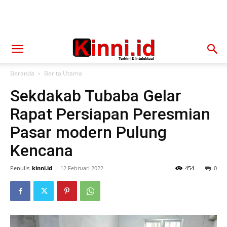
Beranda
Berita Utama
Sekdakab Tubaba Gelar
Rapat Persiapan Peresmian
Pasar modern Pulung
Kencana
Penulis
kinni.id
-
12 Februari 2022
454
0