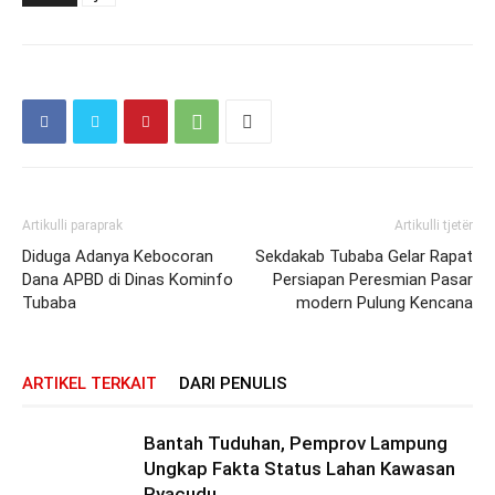
Artikulli paraprak
Artikulli tjetër
Diduga Adanya Kebocoran
Sekdakab Tubaba Gelar Rapat
Dana APBD di Dinas Kominfo
Persiapan Peresmian Pasar
Tubaba
modern Pulung Kencana
ARTIKEL TERKAIT
DARI PENULIS
Bantah Tuduhan, Pemprov Lampung
Ungkap Fakta Status Lahan Kawasan
Ryacudu