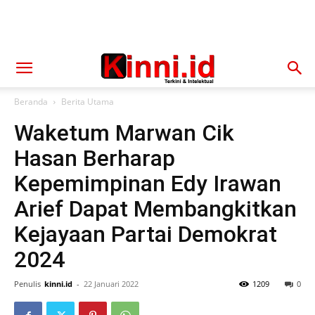
Beranda
Berita Utama
Waketum Marwan Cik
Hasan Berharap
Kepemimpinan Edy Irawan
Arief Dapat Membangkitkan
Kejayaan Partai Demokrat
2024
Penulis
kinni.id
-
22 Januari 2022
1209
0