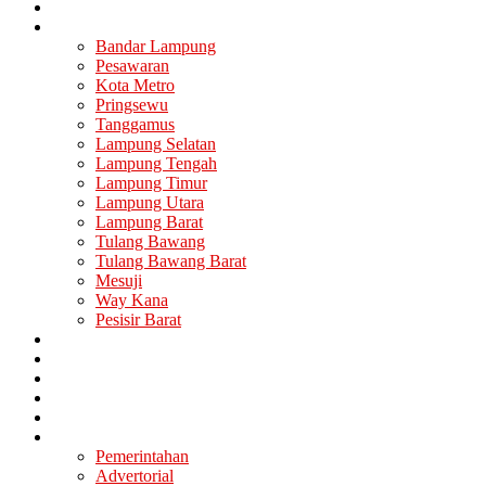
Nasional
Lampung
Bandar Lampung
Pesawaran
Kota Metro
Pringsewu
Tanggamus
Lampung Selatan
Lampung Tengah
Lampung Timur
Lampung Utara
Lampung Barat
Tulang Bawang
Tulang Bawang Barat
Mesuji
Way Kana
Pesisir Barat
Berita Utama
Politik
Ekonomi
Hukum
Kesehatan
Lainya
Pemerintahan
Advertorial