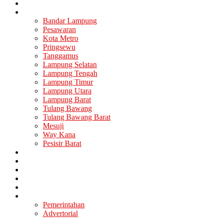
Nasional
Lampung
Bandar Lampung
Pesawaran
Kota Metro
Pringsewu
Tanggamus
Lampung Selatan
Lampung Tengah
Lampung Timur
Lampung Utara
Lampung Barat
Tulang Bawang
Tulang Bawang Barat
Mesuji
Way Kana
Pesisir Barat
Berita Utama
Politik
Ekonomi
Hukum
Kesehatan
Lainya
Pemerintahan
Advertorial