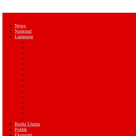
News
Nasional
Lampung
Bandar Lampung
Pesawaran
Kota Metro
Pringsewu
Tanggamus
Lampung Selatan
Lampung Tengah
Lampung Timur
Lampung Utara
Lampung Barat
Tulang Bawang
Tulang Bawang Barat
Mesuji
Way Kana
Pesisir Barat
Berita Utama
Politik
Ekonomi