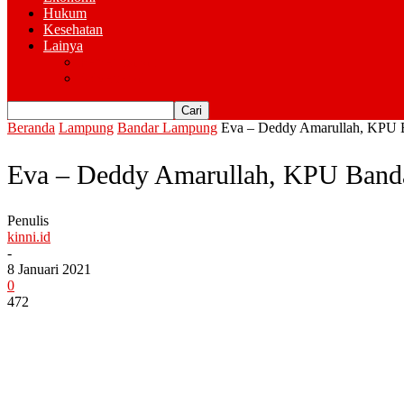
Hukum
Kesehatan
Lainya
Pemerintahan
Advertorial
Beranda
Lampung
Bandar Lampung
Eva – Deddy Amarullah, KPU B
Eva – Deddy Amarullah, KPU Banda
Penulis
kinni.id
-
8 Januari 2021
0
472