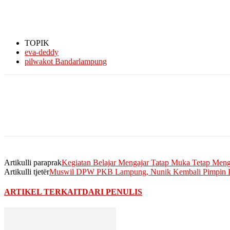
TOPIK
eva-deddy
pilwakot Bandarlampung
Artikulli paraprak
Kegiatan Belajar Mengajar Tatap Muka Tetap Me
Artikulli tjetër
Muswil DPW PKB Lampung, Nunik Kembali Pimpin 
ARTIKEL TERKAIT
DARI PENULIS