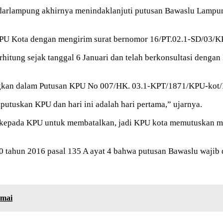
lampung akhirnya menindaklanjuti putusan Bawaslu Lampung 
KPU Kota dengan mengirim surat bernomor 16/PT.02.1-SD/03/K
hitung sejak tanggal 6 Januari dan telah berkonsultasi denga
gkan dalam Putusan KPU No 007/HK. 03.1-KPT/1871/KPU-kot/I/
 diputuskan KPU dan hari ini adalah hari pertama,” ujarnya.
n kepada KPU untuk membatalkan, jadi KPU kota memutuskan m
tahun 2016 pasal 135 A ayat 4 bahwa putusan Bawaslu wajib d
amai