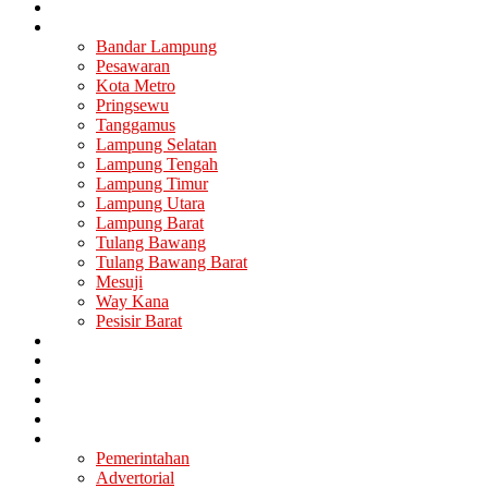
Nasional
Lampung
Bandar Lampung
Pesawaran
Kota Metro
Pringsewu
Tanggamus
Lampung Selatan
Lampung Tengah
Lampung Timur
Lampung Utara
Lampung Barat
Tulang Bawang
Tulang Bawang Barat
Mesuji
Way Kana
Pesisir Barat
Berita Utama
Politik
Ekonomi
Hukum
Kesehatan
Lainya
Pemerintahan
Advertorial