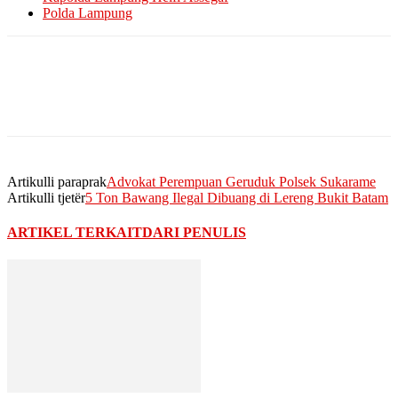
Polda Lampung
Artikulli paraprak
Advokat Perempuan Geruduk Polsek Sukarame
Artikulli tjetër
5 Ton Bawang Ilegal Dibuang di Lereng Bukit Batam
ARTIKEL TERKAIT
DARI PENULIS