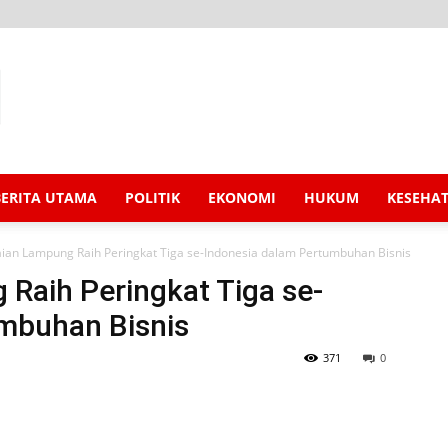
BERITA UTAMA
POLITIK
EKONOMI
HUKUM
KESEHA
ian Lampung Raih Peringkat Tiga se-Indonesia dalam Pertumbuhan Bisnis
Raih Peringkat Tiga se-
mbuhan Bisnis
371
0