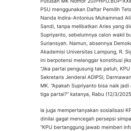
Putusan MK Nomor 20/PHPU.BUP-XXIII
PSU menggunakan Daftar Pemilih Teta
Nanda Indira-Antonius Muhammad Ali s
Sandi, tanpa melibatkan Aries yang did
Supriyanto, sebelumnya calon wakil bu
Suriansyah. Namun, absennya Demokra
Akademisi Universitas Lampung, R. Si
ini berpotensi melanggar konstitusi ji
“Jika partai pengusung tak patuh, KPU
Sekretaris Jenderal ADIPSI, Darmawan 
MK. “Apakah Supriyanto bisa naik jadi 
tiga partai?” katanya, Rabu (12/3/2025
Ia juga mempertanyakan sosialisasi 
dinilai gagal mencegah persepsi simpan
“KPU bertanggung jawab memberi infor