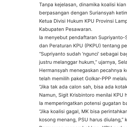
Tanpa kejelasan, dinamika koalisi ki
berpasangan dengan Suriansyah ketim
Ketua Divisi Hukum KPU Provinsi La
Kabupaten Pesawaran.
Ia menyebut pendaftaran Supriyanto-
dan Peraturan KPU (PKPU) tentang pe
“Supriyanto sudah ‘ngunci’ sebagai b
justru melanggar hukum,” ujarnya, Sel
Hermansyah menegaskan pecahnya koal
telah memilih paket Golkar-PPP melalu
“Jika tak ada calon sah, bisa ada kot
Namun, Sigit Krisbintoro menilai KP
Ia memperingatkan potensi gugatan bar
“Jika koalisi gagal, MK bisa perintahk
kosong menang, PSU harus diulang,” 