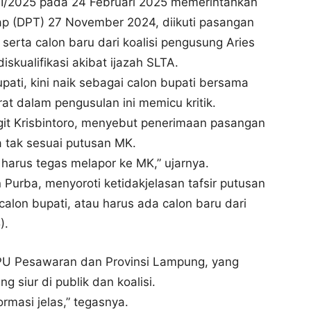
/2025 pada 24 Februari 2025 memerintahkan
p (DPT) 27 November 2024, diikuti pasangan
erta calon baru dari koalisi pengusung Aries
iskualifikasi akibat ijazah SLTA.
pati, kini naik sebagai calon bupati bersama
t dalam pengusulan ini memicu kritik.
git Krisbintoro, menyebut penerimaan pasangan
ka tak sesuai putusan MK.
 harus tegas melapor ke MK,” ujarnya.
Purba, menyoroti ketidakjelasan tafsir putusan
calon bupati, atau harus ada calon baru dari
).
KPU Pesawaran dan Provinsi Lampung, yang
g siur di publik dan koalisi.
masi jelas,” tegasnya.