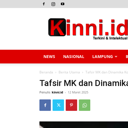
Kinni.id
NEWS
NASIONAL
LAMPUNG
Beranda
Berita Utama
Tafsir MK dan Dinamika Ko
Tafsir MK dan Dinamika
Penulis
kinni.id
-
12 Maret 2025