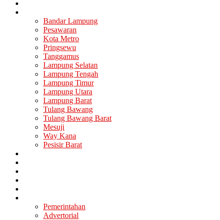
Nasional
Lampung
Bandar Lampung
Pesawaran
Kota Metro
Pringsewu
Tanggamus
Lampung Selatan
Lampung Tengah
Lampung Timur
Lampung Utara
Lampung Barat
Tulang Bawang
Tulang Bawang Barat
Mesuji
Way Kana
Pesisir Barat
Berita Utama
Politik
Ekonomi
Hukum
Kesehatan
Lainya
Pemerintahan
Advertorial