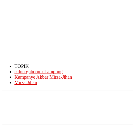
TOPIK
calon gubernur Lampung
Kampanye Akbar Mirza-Jihan
Mirza-Jihan