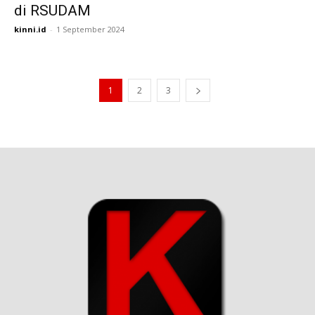
di RSUDAM
kinni.id
-
1 September 2024
1
2
3