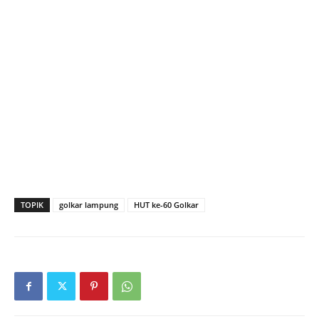
TOPIK
golkar lampung
HUT ke-60 Golkar