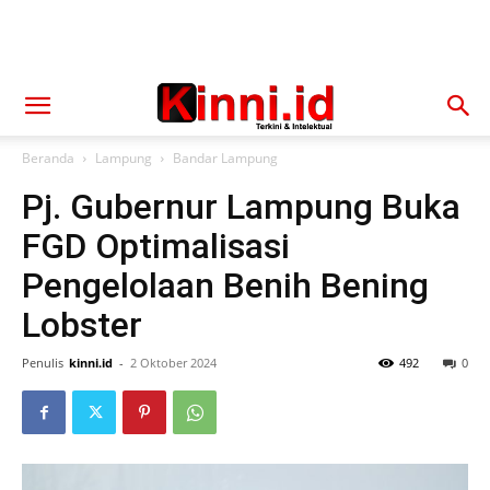
Beranda
Lampung
Bandar Lampung
Pj. Gubernur Lampung Buka
FGD Optimalisasi
Pengelolaan Benih Bening
Lobster
Penulis
kinni.id
-
2 Oktober 2024
492
0