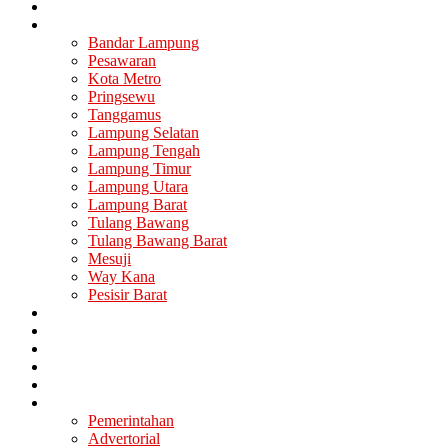
Nasional
Lampung
Bandar Lampung
Pesawaran
Kota Metro
Pringsewu
Tanggamus
Lampung Selatan
Lampung Tengah
Lampung Timur
Lampung Utara
Lampung Barat
Tulang Bawang
Tulang Bawang Barat
Mesuji
Way Kana
Pesisir Barat
Berita Utama
Politik
Ekonomi
Hukum
Kesehatan
Lainya
Pemerintahan
Advertorial