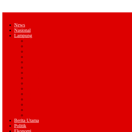
News
Nasional
Lampung
Bandar Lampung
Pesawaran
Kota Metro
Pringsewu
Tanggamus
Lampung Selatan
Lampung Tengah
Lampung Timur
Lampung Utara
Lampung Barat
Tulang Bawang
Tulang Bawang Barat
Mesuji
Way Kana
Pesisir Barat
Berita Utama
Politik
Ekonomi