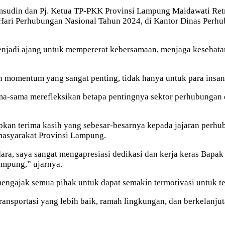
n dan Pj. Ketua TP-PKK Provinsi Lampung Maidawati Retnoni
ari Perhubungan Nasional Tahun 2024, di Kantor Dinas Perhu
 menjadi ajang untuk mempererat kebersamaan, menjaga kesehat
momentum yang sangat penting, tidak hanya untuk para insan 
sama-sama merefleksikan betapa pentingnya sektor perhubung
an terima kasih yang sebesar-besarnya kepada jajaran perhub
masyarakat Provinsi Lampung.
ra, saya sangat mengapresiasi dedikasi dan kerja keras Bapak
ampung,” ujarnya.
ngajak semua pihak untuk dapat semakin termotivasi untuk ter
ransportasi yang lebih baik, ramah lingkungan, dan berkelanju