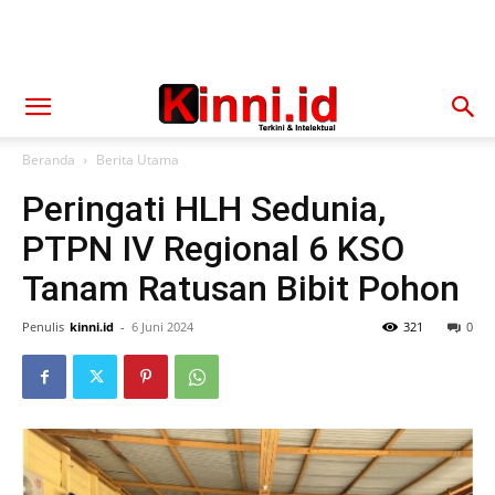
Beranda
Berita Utama
Peringati HLH Sedunia,
PTPN IV Regional 6 KSO
Tanam Ratusan Bibit Pohon
Penulis
kinni.id
-
6 Juni 2024
321
0