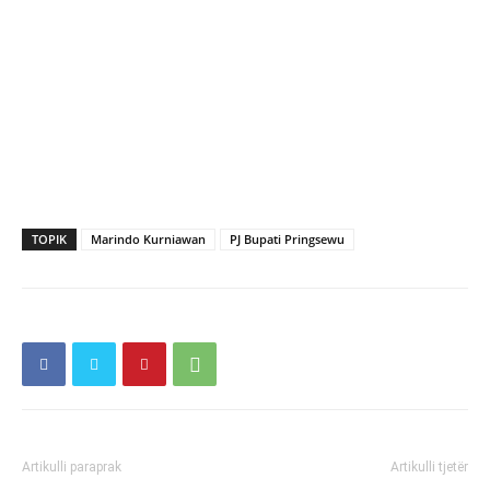
TOPIK
Marindo Kurniawan
PJ Bupati Pringsewu
Artikulli paraprak
Artikulli tjetër