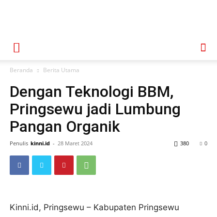
Beranda
Berita Utama
Dengan Teknologi BBM,
Pringsewu jadi Lumbung
Pangan Organik
Penulis
kinni.id
-
28 Maret 2024
380
0
Kinni.id, Pringsewu – Kabupaten Pringsewu