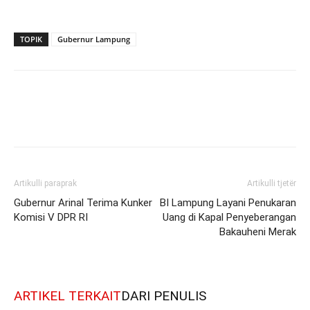
TOPIK
Gubernur Lampung
Artikulli paraprak
Artikulli tjetër
Gubernur Arinal Terima Kunker
BI Lampung Layani Penukaran
Komisi V DPR RI
Uang di Kapal Penyeberangan
Bakauheni Merak
ARTIKEL TERKAIT
DARI PENULIS