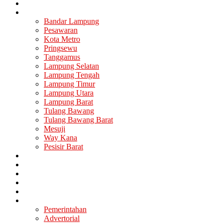
Nasional
Lampung
Bandar Lampung
Pesawaran
Kota Metro
Pringsewu
Tanggamus
Lampung Selatan
Lampung Tengah
Lampung Timur
Lampung Utara
Lampung Barat
Tulang Bawang
Tulang Bawang Barat
Mesuji
Way Kana
Pesisir Barat
Berita Utama
Politik
Ekonomi
Hukum
Kesehatan
Lainya
Pemerintahan
Advertorial