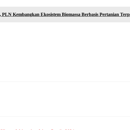
if, PLN Kembangkan Ekosistem Biomassa Berbasis Pertanian Ter