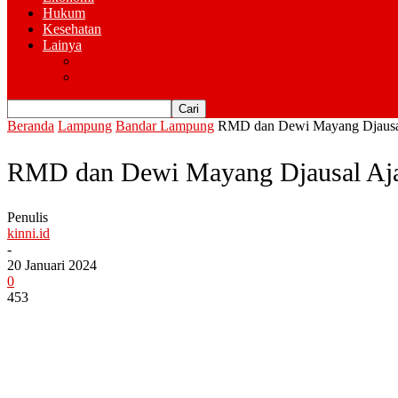
Hukum
Kesehatan
Lainya
Pemerintahan
Advertorial
Beranda
Lampung
Bandar Lampung
RMD dan Dewi Mayang Djausal
RMD dan Dewi Mayang Djausal Aja
Penulis
kinni.id
-
20 Januari 2024
0
453