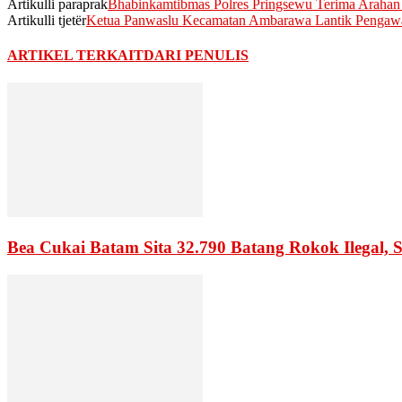
Artikulli paraprak
Bhabinkamtibmas Polres Pringsewu Terima Arahan
Artikulli tjetër
Ketua Panwaslu Kecamatan Ambarawa Lantik Pengaw
ARTIKEL TERKAIT
DARI PENULIS
Bea Cukai Batam Sita 32.790 Batang Rokok Ilegal, 