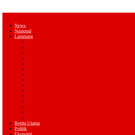
News
Nasional
Lampung
Bandar Lampung
Pesawaran
Kota Metro
Pringsewu
Tanggamus
Lampung Selatan
Lampung Tengah
Lampung Timur
Lampung Utara
Lampung Barat
Tulang Bawang
Tulang Bawang Barat
Mesuji
Way Kana
Pesisir Barat
Berita Utama
Politik
Ekonomi