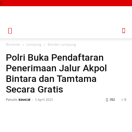
Beranda
Lampung
Bandar Lampung
Polri Buka Pendaftaran
Penerimaan Jalur Akpol
Bintara dan Tamtama
Secara Gratis
Penulis
kinni.id
-
5 April 2023
392
0